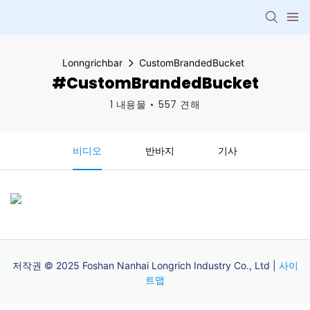
Lonngrichbar
CustomBrandedBucket
#CustomBrandedBucket
1 내용물
557 견해
비디오
반바지
기사
저작권 © 2025 Foshan Nanhai Longrich Industry Co., Ltd |
사이
트맵