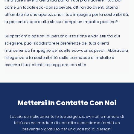
innalzare il livello della tua barra
Puoi promuovere il tuo bar
come un locale eco-consapevole, attirando clienti attenti
all'ambiente che apprezzano il tuo impegno per la sostenibilità,
la presentazione e allo stesso tempo un impatto positivo?
Supportiamo opzioni di personalizzazione e vari stili tra cui
scegliere, puoi soddisfare le preferenze dei tuoi clienti
mantenendo l'impegno per scelte eco-consapevoli. Abbraccia
l'eleganza e la sostenibilità delle cannucce di metallo e
osserva i tuoi clienti sorseggiare con stile.
Mettersi In Contatto Con Noi
Lascia semplicemente le tue esigenze, e-mail o numero di
telefono nel modulo di contatto e possiamo fornirti un
preventivo gratuito per una varietà di design!