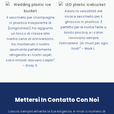
Adoro la versatilità del
vivace secchiello per il
Il secchiello per champagne
ghiaccio in plastica. È
in plastica trasparente di
perfetto per le nostre feste a
[Longrichbar] ha aggiunto
bordo piscina, e i colori
un tocco di classe alla
ravvivano sempre
nostra cena di anniversario.
l'atmosfera. Un must per ogni
Ha mantenuto il nostro
host!" – Mark L.
spumante perfettamente
refrigerato e i nostri ospiti
sono rimasti davvero colpiti!"
– Emily S.
Mettersi In Contatto Con Noi
Lascia semplicemente le tue esigenze, e-mail o numero di