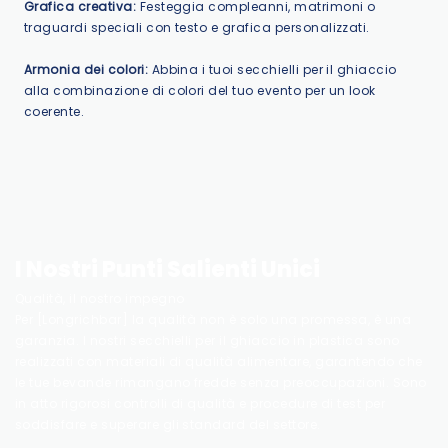
Grafica creativa:
Festeggia compleanni, matrimoni o
traguardi speciali con testo e grafica personalizzati.
Armonia dei colori:
Abbina i tuoi secchielli per il ghiaccio
alla combinazione di colori del tuo evento per un look
coerente.
I Nostri Punti Salienti Unici
Qualità, il nostro impegno
Per [Longrichbar] la qualità non è solo una promessa, è una
garanzia. I nostri secchielli per il ghiaccio in plastica sono
realizzati con materiali di qualità alimentare, garantendo che
le tue bevande rimangano fredde senza preoccupazioni. Sono
in atto rigorosi controlli di qualità e procedure di test per
soddisfare e superare gli standard del settore.