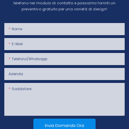
telefono nel modulo di contatto e possiamo fornirti un
preventivo gratuito per una varietà di design!
Nome
E-Mail
Telefono/whatsapp
Azienda
Soddisfare
Invia Domanda Ora