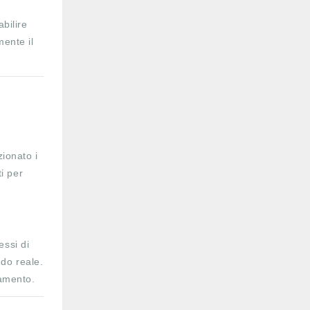
abilire
mente il
zionato i
ti per
essi di
ndo reale.
ramento.