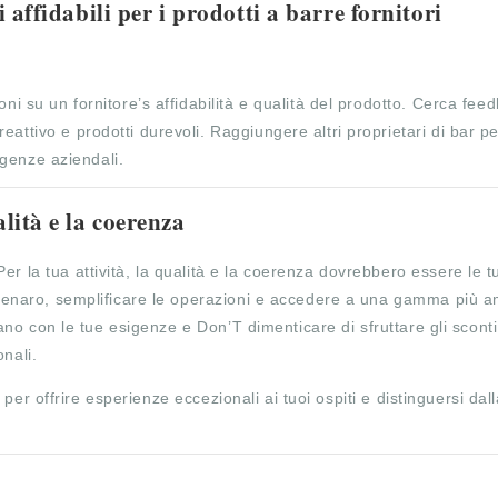
i affidabili per i prodotti a barre fornitori
oni su un fornitore’s affidabilità e qualità del prodotto. Cerca fee
attivo e prodotti durevoli. Raggiungere altri proprietari di bar pe
sigenze aziendali.
alità e la coerenza
er la tua attività, la qualità e la coerenza dovrebbero essere le t
e denaro, semplificare le operazioni e accedere a una gamma più a
neano con le tue esigenze e Don’T dimenticare di sfruttare gli sconti
nali.
ti per offrire esperienze eccezionali ai tuoi ospiti e distinguersi dal