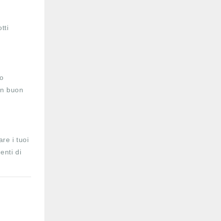
r
tti
do
un buon
re i tuoi
enti di