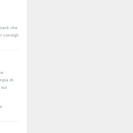
dback che
r consigli
ue
mpia di
 sul
la