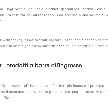
 Dagli occhiali da vino ai bicchieri speciali per i cocktail, assicur
isto
Prodotti da bar all'ingrosso
Ti dà accesso a una varietà di bi
e.
ar
Come tovaglioli da cocktail, contorni, cannucce e conservazione
n impatto significativo sull'efficienza del tuo servizio e il fascin
 i prodotti a barre all'ingrosso
o
Offri prezzi a più livelli, dove più ordini, più basso è il prezzo uni
fine ti consente di risparmiare più denaro a lungo termine. Assicura
r affare.