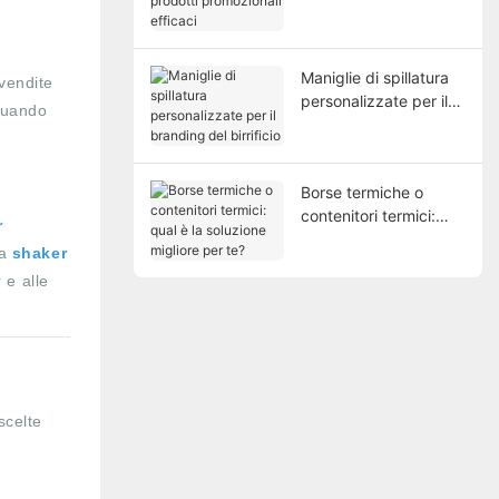
prodotti promozionali
efficaci
Maniglie di spillatura
 vendite
personalizzate per il
 quando
branding del birrificio
Borse termiche o
contenitori termici:
r
qual è la soluzione
ta
shaker
migliore per te?
 e alle
scelte