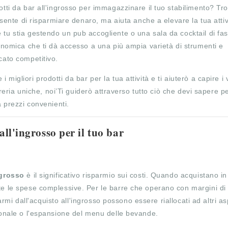
otti da bar all'ingrosso per immagazzinare il tuo stabilimento? Tro
onsente di risparmiare denaro, ma aiuta anche a elevare la tua attiv
 tu stia gestendo un pub accogliente o una sala da cocktail di fasc
conomica che ti dà accesso a una più ampia varietà di strumenti e
cato competitivo.
migliori prodotti da bar per la tua attività e ti aiuterò a capire i
etreria uniche, noi’Ti guiderò attraverso tutto ciò che devi sapere p
a prezzi convenienti.
all'ingrosso per il tuo bar
ingrosso
è il significativo risparmio sui costi. Quando acquistano in
te le spese complessive. Per le barre che operano con margini di 
parmi dall'acquisto all'ingrosso possono essere riallocati ad altri as
rsonale o l'espansione del menu delle bevande.