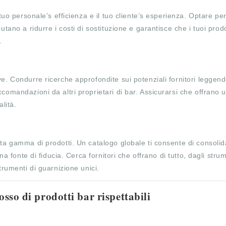
 tuo personale’s efficienza e il tuo cliente’s esperienza. Optare pe
iutano a ridurre i costi di sostituzione e garantisce che i tuoi prodo
.
ve. Condurre ricerche approfondite sui potenziali fornitori leggen
ccomandazioni da altri proprietari di bar. Assicurarsi che offrano 
alità.
ta gamma di prodotti. Un catalogo globale ti consente di consolida
na fonte di fiducia. Cerca fornitori che offrano di tutto, dagli strum
trumenti di guarnizione unici.
osso di prodotti bar rispettabili