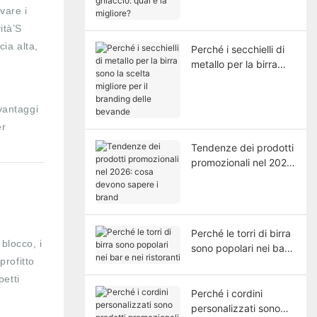
è la migliore?
vare i
ità’S
ia alta,
Perché i secchielli di
metallo per la birra
sono la scelta migliore
per il branding delle
bevande
 vantaggi
er
Tendenze dei prodotti
promozionali nel 2026:
cosa devono sapere i
brand
Perché le torri di birra
 blocco, i
sono popolari nei bar
profitto
e nei ristoranti
petti
Perché i cordini
personalizzati sono