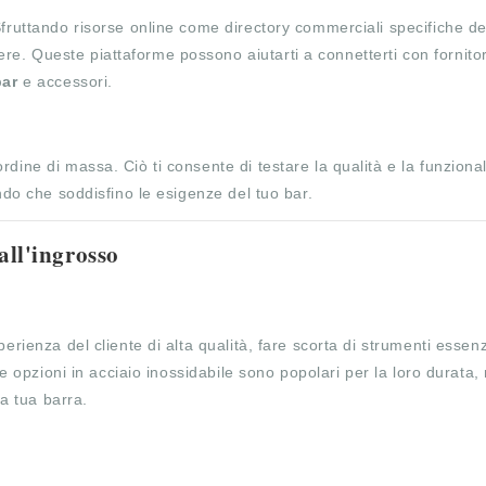
fruttando risorse online come directory commerciali specifiche de
e. Queste piattaforme possono aiutarti a connetterti con fornitor
bar
e accessori.
dine di massa. Ciò ti consente di testare la qualità e la funzional
ando che soddisfino le esigenze del tuo bar.
 all'ingrosso
erienza del cliente di alta qualità, fare scorta di strumenti essenz
 Le opzioni in acciaio inossidabile sono popolari per la loro durata
la tua barra.