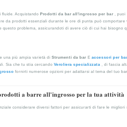
i fluide. Acquistando
Prodotti da bar all'ingrosso per bar
, puoi
tire da prodotti essenziali durante le ore di punta può comportare
are questo problema, assicurandoti di avere ciò di cui hai bisogno
re una più ampia varietà di
Strumenti da bar
E
accessori per ba
ali. Sia che tu stia cercando
Veroliera specializzata
, di fascia al
ingrosso
fornirti numerose opzioni per adattarsi al tema del tuo bar
rodotti a barre all'ingrosso per la tua attività
nziale considerare diversi fattori per assicurarti di fare le migliori 