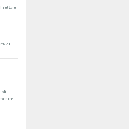
l settore,
i
ità di
iali
, mentre