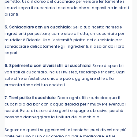
perfetto. Usa il dorso del cucchiaio per versare lentamente i
liquori sopra il cucchiaio, lasciando che si depositino in strati
distinti.
5. Schiacciare con un cucchiaio:
Se la tua ricetta richiede
ingredienti per pestare, come erbe o frutta, un cucchiaio per
muddler è l'ideale. Usa l'estremità piatta del cucchiaio per
schiacciare delicatamente gli ingredienti, rilasciando i loro
sapori.
6. Sperimenta con diversi stili di cucchiaio:
Sono disponibili
vari stili di cucchiaio, inclusi twisted, teardrop e trident. Ogni
stile offre un'estetica unica e può aggiungere stile alla
presentazione del tuo cocktail.
7. Tieni pulito il cucchiaio:
Dopo ogni utilizzo, risciacqua il
cucchiaio da bar con acqua tiepida per rimuovere eventuali
residui. Evita di usare detergenti o spugne abrasive, perché
possono danneggiare la finitura del cucchiaio.
Seguendo questi suggerimenti e tecniche, puoi diventare più
abile nell'uso di un cucchiaio da bar e migliorare le tue