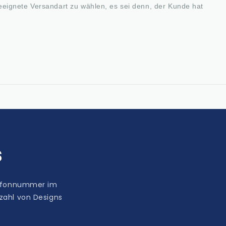
eeignete Versandart zu wählen, es sei denn, der Kunde hat
s
elefonnummer im
lzahl von Designs