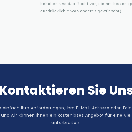
behalten uns das Recht vor, die am besten g
ausdrücklich etwas anderes gewünscht）
Kontaktieren Sie Un
ie einfach Ihre Anforderungen, Ihre E-Mail-Adresse oder T
und wir können Ihnen ein kostenloses Angebot für eine Vie
unterbreiten!