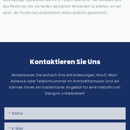
zuverlässige Spediteure wie UPS, FedEx oder DHL. Wir behalten uns
das Recht vor, die am besten geeignete Versandart zu wählen, es sei
denn, der Kunde hat ausdrücklich etwas anderes gewünscht）
Kontaktieren Sie Uns
Hinterlassen Sie einfach Ihre Anforderungen, Ihre E-Mail-
Adresse oder Telefonnummer im Kontaktformular und wir
können Ihnen ein kostenloses Angebot für eine Vielzahl von
Designs unterbreiten!
Name
E-Mail