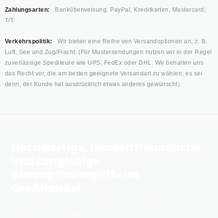
Zahlungsarten:
Banküberweisung, PayPal, Kreditkarten, Mastercard,
T/T
Verkehrspolitik:
Wir bieten eine Reihe von Versandoptionen an, z. B.
Luft, See und Zug/Fracht. (Für Mustersendungen nutzen wir in der Regel
zuverlässige Spediteure wie UPS, FedEx oder DHL. Wir behalten uns
das Recht vor, die am besten geeignete Versandart zu wählen, es sei
denn, der Kunde hat ausdrücklich etwas anderes gewünscht）
Hochwertige, Umweltfreundliche
Und Langlebige
Bierzapfhahngriffe Im
Großhandel
Unsere kundenspezifischen Bierzapfhahngriffe aus
Kunstharz sind die perfekte Lösung für Brauereien, Bars und