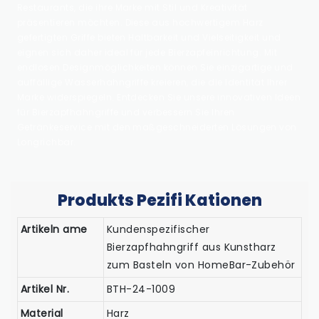
Restaurants, die ihre Marke mit Stil und Kreativität
präsentieren möchten. Diese aus hochwertigem Harz
gefertigten Griffe bieten Haltbarkeit und Vielseitigkeit und
eignen sich daher ideal für jede Bierzapfeinrichtung. Mit
endlosen Designmöglichkeiten können Sie einzigartige und
auffällige Wasserhahngriffe kreieren, die die Identität Ihrer
Marke widerspiegeln. Entdecken Sie unsere innovativen Ideen
für Bierzapfhahngriffe und verbessern Sie Ihren
Getränkeservice mit den maßgeschneiderten Lösungen von
Longrichbar.
Produkts Pezifi Kationen
Artikeln ame
Kundenspezifischer
Bierzapfhahngriff aus Kunstharz
zum Basteln von HomeBar-Zubehör
Artikel Nr.
BTH-24-1009
Material
Harz